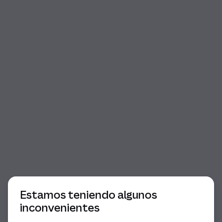
Comienzo del diálogo
Estamos teniendo algunos
inconvenientes